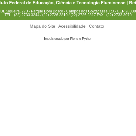
ituto Federal de Educação, Ciência e Tecnologia Fluminense | Rei
Dr. Siqueira, 273 - Parque Dom Bosco - Campos dos Goytacazes, RJ - CEP 2803
TEL.: (22) 2733 3244 / (22) 2726 2810 / (22) 2726 2817 FAX.: (22) 2733 3079
Mapa do Site
Acessibilidade
Contato
Impulsionado por Plone e Python