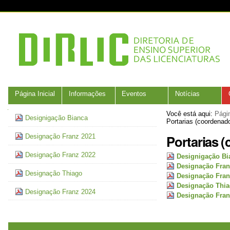
Ir
Ferramentas
para
Pessoais
o
conteúdo.
|
Ir
para
a
navegação
Navegação
Página Inicial
Informações
Eventos
Notícias
Navegação
Você está aqui:
Págin
Designigação Bianca
Portarias (coordenad
Portarias 
Designação Franz 2021
Designação Franz 2022
Designigação Bi
Designação Fran
Designação Thiago
Designação Fran
Designação Thi
Designação Franz 2024
Designação Fran