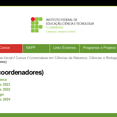
Cursos
NAPP
Links Externos
Programas e Projetos
a Inicial
/
Cursos
/
Licenciatura em Ciências da Natureza: Ciências e Biologi
ores)
(coordenadores)
anca
z 2021
z 2022
ago
z 2024