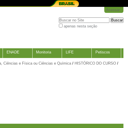
Acessar
Busca
apenas nesta seção
Busca
Avançada…
ENADE
Monitoria
LIFE
Petiscos
a, Ciências e Física ou Ciências e Química
/
HISTÓRICO DO CURSO
/