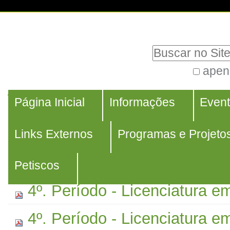
Ir
Ferramentas
para
Pessoais
Busca
o
conteúdo.
apen
Busca
|
Navegação
Avançada…
Navegação
Ir
Página Inicial
Informações
Even
1º. Período
para
2º. Período
Links Externos
Programas e Projeto
a
navegação
3º. Período
Petiscos
4º. Período - Licenciatura e
4º. Período - Licenciatura e