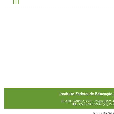
III
Instituto Federal de Educação,
Rua Dr. Siqueira, 273 - Parque Dom
TEL.: (22) 2733 3244 / (22) 2
Mapa do Sit