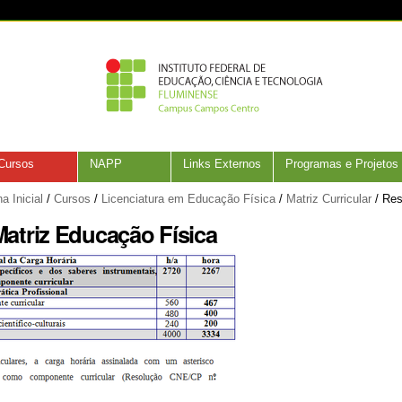
Cursos
NAPP
Links Externos
Programas e Projetos
a Inicial
/
Cursos
/
Licenciatura em Educação Física
/
Matriz Curricular
/
Res
atriz Educação Física