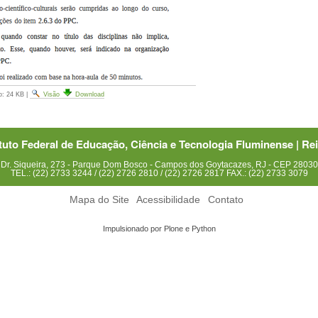
o:
24 KB
|
Visão
Download
ituto Federal de Educação, Ciência e Tecnologia Fluminense | Rei
Dr. Siqueira, 273 - Parque Dom Bosco - Campos dos Goytacazes, RJ - CEP 2803
TEL.: (22) 2733 3244 / (22) 2726 2810 / (22) 2726 2817 FAX.: (22) 2733 3079
Mapa do Site
Acessibilidade
Contato
Impulsionado por Plone e Python