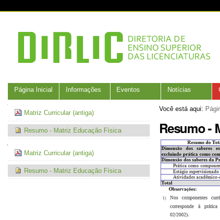
Ir
Ferramentas
para
Pessoais
o
conteúdo.
|
Ir
para
a
navegação
Navegação
Página Inicial
Informações
Eventos
Notícias
Navegação
Você está aqui:
Págin
Matriz Curricular (antiga)
Resumo - M
Resumo - Matriz Educação Física
Navegação
Matriz Curricular (antiga)
Resumo - Matriz Educação Física