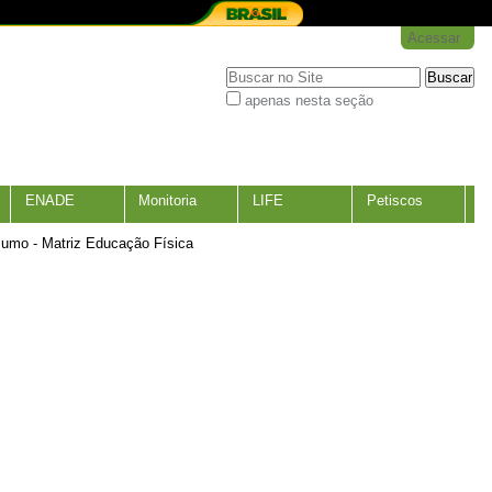
Acessar
Busca
apenas nesta seção
Busca
Avançada…
ENADE
Monitoria
LIFE
Petiscos
umo - Matriz Educação Física