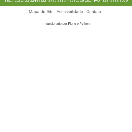
TEL.: (22) 2733 3244 / (22) 2726 2810 / (22) 2726 2817 FAX.: (22) 2733 3079
Mapa do Site
Acessibilidade
Contato
Impulsionado por Plone e Python