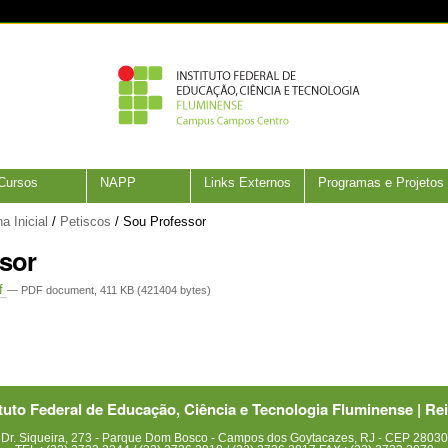
Cursos
NAPP
Links Externos
Programas e Projetos
a Inicial
/
Petiscos
/
Sou Professor
sor
df
— PDF document, 411 KB (421404 bytes)
ituto Federal de Educação, Ciência e Tecnologia Fluminense | Rei
Dr. Siqueira, 273 - Parque Dom Bosco - Campos dos Goytacazes, RJ - CEP 2803