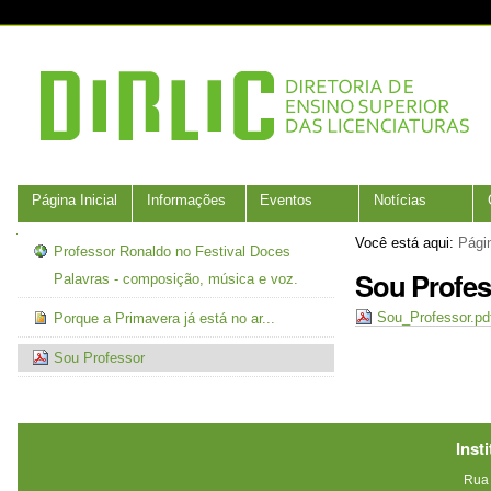
Ir
Ferramentas
para
Pessoais
o
conteúdo.
|
Ir
para
a
navegação
Navegação
Página Inicial
Informações
Eventos
Notícias
Navegação
Você está aqui:
Págin
Professor Ronaldo no Festival Doces
Sou Profes
Palavras - composição, música e voz.
Sou_Professor.p
Porque a Primavera já está no ar...
Sou Professor
Inst
Rua 