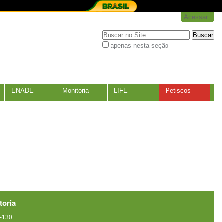
Acessar
Busca
apenas nesta seção
Busca
Avançada…
ENADE
Monitoria
LIFE
Petiscos
toria
0-130