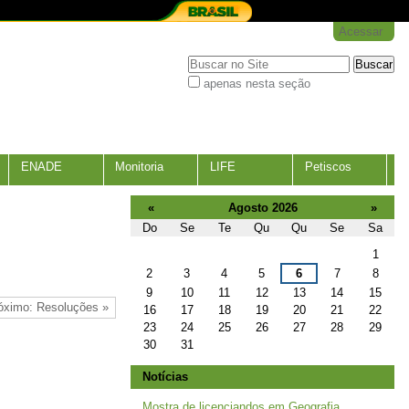
Acessar
Busca
apenas nesta seção
Busca
Avançada…
ENADE
Monitoria
LIFE
Petiscos
«
Agosto 2026
»
Do
Se
Te
Qu
Qu
Se
Sa
Agosto
1
2
3
4
5
6
7
8
9
10
11
12
13
14
15
óximo: Resoluções »
16
17
18
19
20
21
22
23
24
25
26
27
28
29
30
31
Notícias
Mostra de licenciandos em Geografia