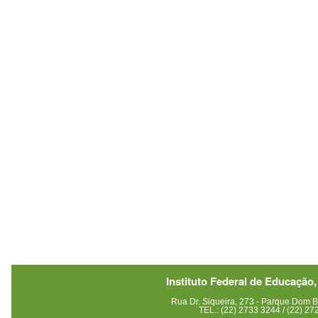
Instituto Federal de Educação,
Rua Dr. Siqueira, 273 - Parque Dom
TEL.: (22) 2733 3244 / (22) 2