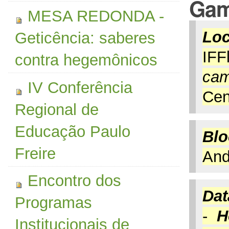
Gam
MESA REDONDA -
Loc
Geticência: saberes
IFF
contra hegemônicos
ca
IV Conferência
Cen
Regional de
Educação Paulo
Blo
Freire
An
Encontro dos
Dat
Programas
-
H
Institucionais de