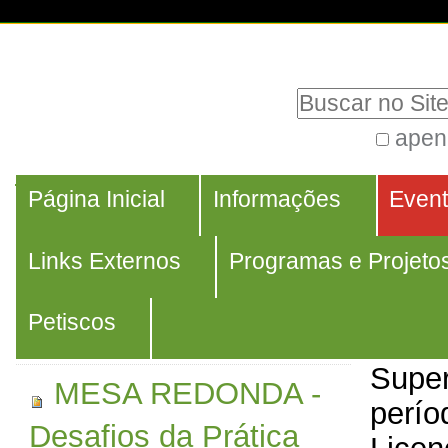
Ir
Ferramentas
para
Pessoais
Busca
o
conteúdo.
apen
Busca
|
Navegação
Avançada…
Navegação
Você 
Ir
Página Inicial
Informações
Even
MESA REDONDA -
para
/
Tecnologias Digitais:
Eventos
Links Externos
Programas e Projeto
a
/
S
2019
possibilidades e
navegação
Vivên
Petiscos
desafios na docência
Curri
Super
MESA REDONDA -
perío
Desafios da Prática
Licen