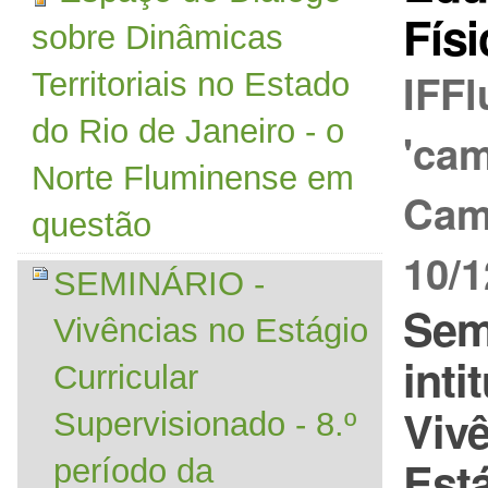
Físi
sobre Dinâmicas
IFF
Territoriais no Estado
do Rio de Janeiro - o
'ca
Norte Fluminense em
Cam
questão
10/1
SEMINÁRIO -
Sem
Vivências no Estágio
inti
Curricular
Viv
Supervisionado - 8.º
Est
período da