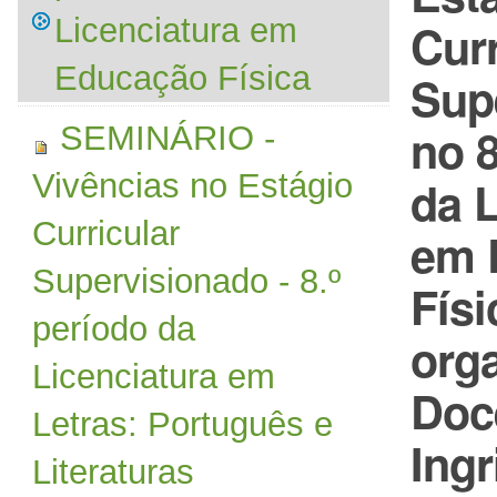
Licenciatura em
Curr
Educação Física
Sup
no 8
SEMINÁRIO -
Vivências no Estágio
da L
Curricular
em 
Supervisionado - 8.º
Físi
período da
org
Licenciatura em
Doce
Letras: Português e
Ingr
Literaturas