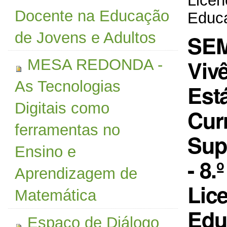
Docente na Educação
Educa
de Jovens e Adultos
SEM
Viv
MESA REDONDA -
As Tecnologias
Est
Digitais como
Curr
ferramentas no
Sup
Ensino e
- 8.
Aprendizagem de
Lic
Matemática
Edu
Espaço de Diálogo