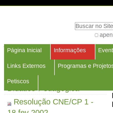
Ir
Ferramentas
para
Pessoais
Busca
o
conteúdo.
apen
Busca
|
Navegação
Avançada…
Navegação
Ir
Página Inicial
Informações
Even
Resolução CNE/CP Nº 4,
para
DE 29 DE MAIO DE 2024
Links Externos
Programas e Projeto
a
navegação
Regulamentação
Petiscos
Didático-Pedagógica
Resolução CNE/CP 1 -
18 fev 2002